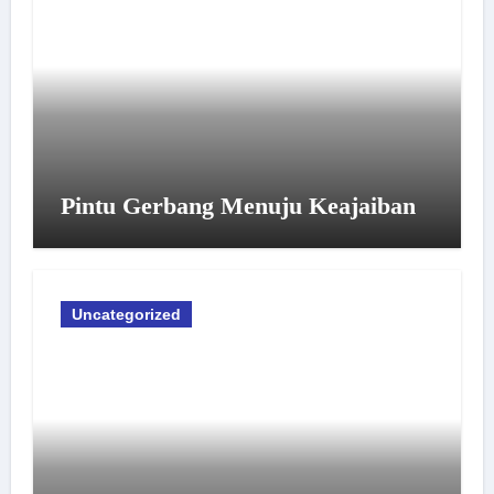
Pintu Gerbang Menuju Keajaiban
Uncategorized