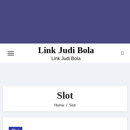
Skip
to
content
Link Judi Bola
Link Judi Bola
Slot
Home
Slot